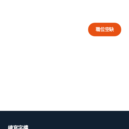
攜手打造更美好都市
通過多元的支援和培訓，嘉福機電助你在職場上一展所
長。我們團隊緊密合作，促進城市發展。
職位空缺
總寫字樓